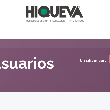
as y Sofás
Recepciones
Reuniones
Comedores
Almace
usuarios
Clasificar por: