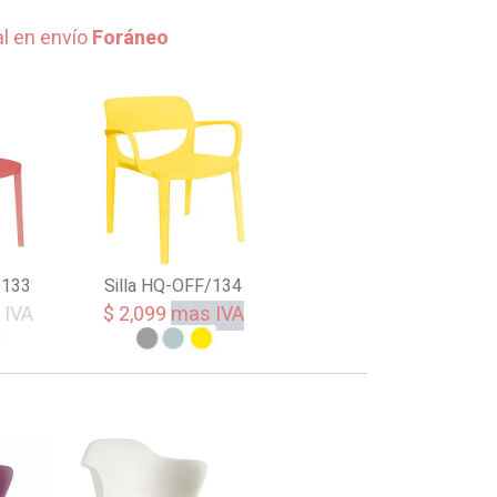
al en envío
Foráneo
/133
Silla HQ-OFF/134
 IVA
$ 2,099
mas IVA