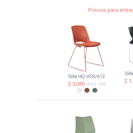
Precios para entre
Sil
Silla HQ-VER/612
$ 1
$ 3,080
mas IVA