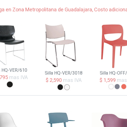
ga en Zona Metropolitana de Guadalajara, Costo adicion
la HQ-VER/610
Silla HQ-VER/3018
Silla HQ-OFF
,795
mas IVA
$ 2,590
mas IVA
$ 1,599
mas