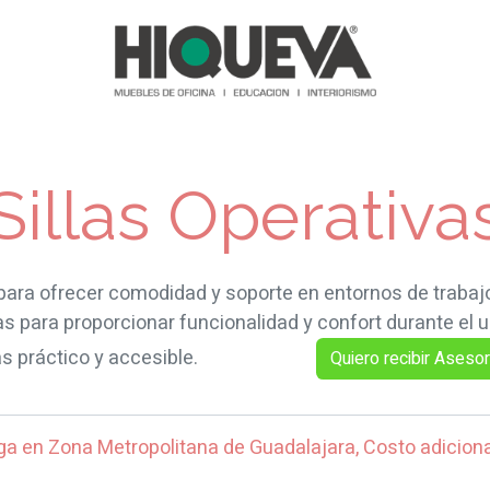
as y Sofás
Recepciones
Reuniones
Comedores
Almace
Sillas Operativa
ara ofrecer comodidad y soporte en entornos de trabajo
has para proporcionar funcionalidad y confort durante el
ás práctico y accesible.
Quiero recibir ​​​​​​Aseso
ga en Zona Metropolitana de Guadalajara, Costo adicion