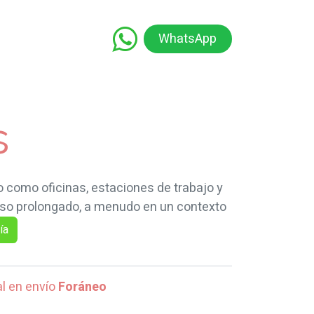
WhatsApp
namiento
Capacitación
Educación
s
 como oficinas, estaciones de trabajo y
 uso prolongado, a menudo en un contexto
ría
al en envío
Foráneo