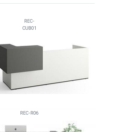
REC-
CUB01
REC-R06