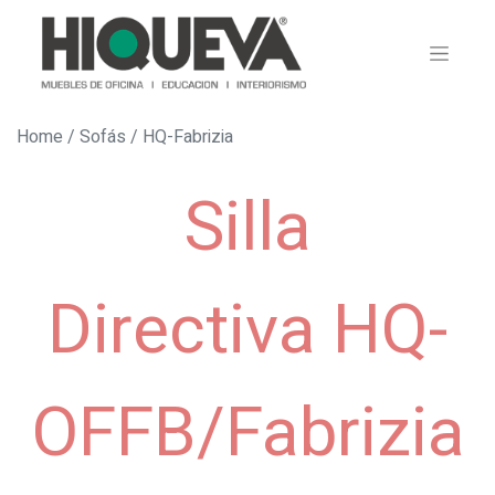
Home
/
Sofás
/ HQ-Fabrizia
Silla
Directiva HQ-
OFFB/Fabrizia