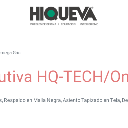
as y Sofás
Recepciones
Reuniones
Comedores
Almace
mega Gris
ecutiva HQ-TECH/O
ris, Respaldo en Malla Negra, Asiento Tapizado en Tela