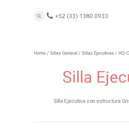
+52 (33) 1380 0933
Oficinas
Espacios Colaborativos
Sill
Home
/
Sillas General
/
Sillas Ejecutivas
/ HQ-O
Silla Ej
Silla Ejecutiva con estructura G